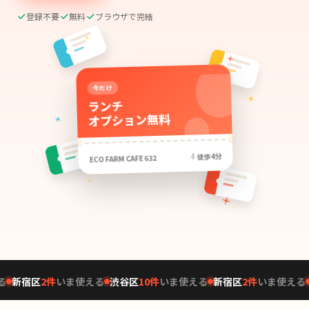
登録不要
無料
ブラウザで完結
今だけ
ランチ
オプション無料
徒歩4分
ECO FARM CAFE 632
新宿区
2
件
いま使える
渋谷区
10
件
いま使える
新宿区
2
件
いま使える